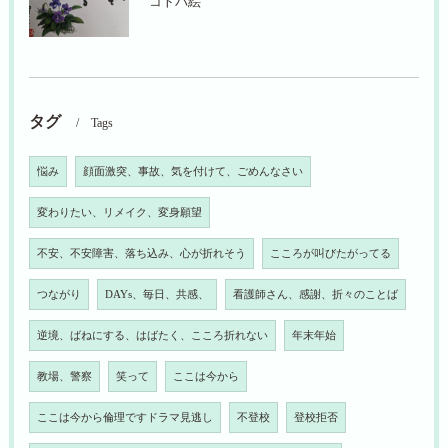
コトバ絵
タグ
Tags
悩み
顔面激突、事故、気を付けて、ごめんなさい
変わりたい、リメイク、変身願望
不安、不安障害、落ち込み、心が折れそう
こころが叫びたがってる
つながり
DAYs、毎日、共感、
看護師さん、感謝、折々のことば
逆境、ばねにする、はばたく、こころ折れない
年末年始
教場、警察
笑って
ここは今から
ここは今から倫理ですドラマ見逃し
不登校
登校拒否