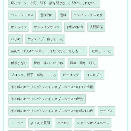
逆パターン、上司、部下、話を聞かない、聞いてくれない、
コンプレックス
意識的に
意味
コンプレックス克服
オンライン
オンラインサロン
お悩み解消
人間関係
いじめ
ポジティブ、信じる、人
ああだったらいいのに、こうだったら、もしも・・
たのしいこと
穏やかな心
比較、違い、いいね
雑草、強さ、咲く
ブロック、親子、感情、こころ
ヒーリング
コンセプト
茅ヶ崎のヒーリング･シャインオブスペースの口コミ情報
茅ヶ崎のヒーリング･シャインオブスペースの評判
茅ヶ崎のヒーリング･シャインオブスペースのお客様の声
サービス
メニュー
よくある質問
アクセス
シャインオブスペース