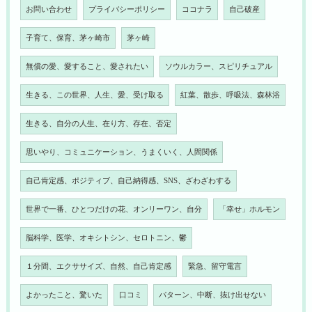
お問い合わせ
プライバシーポリシー
ココナラ
自己破産
子育て、保育、茅ヶ崎市
茅ヶ崎
無償の愛、愛すること、愛されたい
ソウルカラー、スピリチュアル
生きる、この世界、人生、愛、受け取る
紅葉、散歩、呼吸法、森林浴
生きる、自分の人生、在り方、存在、否定
思いやり、コミュニケーション、うまくいく、人間関係
自己肯定感、ポジティブ、自己納得感、SNS、ざわざわする
世界で一番、ひとつだけの花、オンリーワン、自分
「幸せ」ホルモン
脳科学、医学、オキシトシン、セロトニン、鬱
１分間、エクササイズ、自然、自己肯定感
緊急、留守電言
よかったこと、驚いた
口コミ
パターン、中断、抜け出せない